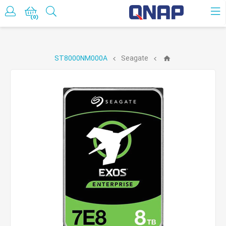
حساب کاربری
(0)
ST8000NM000A
Seagate