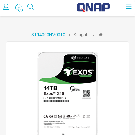
حساب کاربری
(0)
ST14000NM001G
Seagate